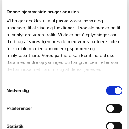
Denne hjemmeside bruger cookies
Vi bruger cookies til at tilpasse vores indhold og
annoncer, til at vise dig funktioner til sociale medier og til
at analysere vores trafik. Vi deler også oplysninger om
din brug af vores hjemmeside med vores partnere inden
for sociale medier, annonceringspartnere og
analysepartnere. Vores partnere kan kombinere disse
data med andre oplysninger, du har givet dem, eller som
de har indsamlet fra din brug af deres tjenester.
S
Nødvendig
a
Du vil måske også kunne lide...
m
t
Præferencer
y
k
k
Statistik