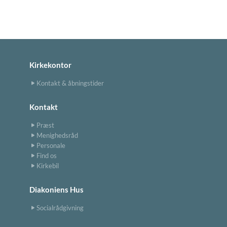
Kirkekontor
Kontakt & åbningstider
Kontakt
Præst
Menighedsråd
Personale
Find os
Kirkebil
Diakoniens Hus
Socialrådgivning