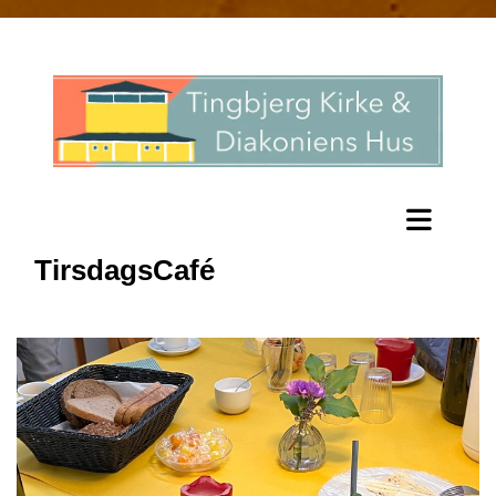
TirsdagsCafé