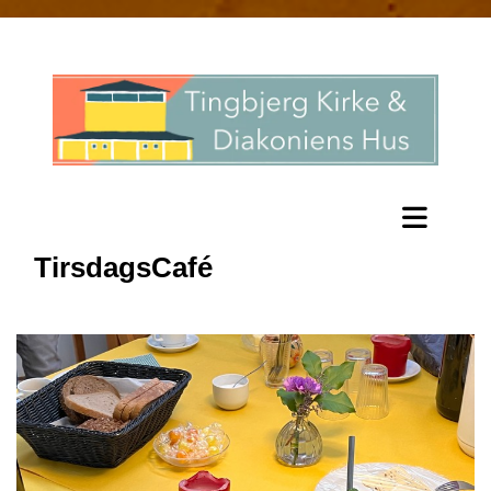
TirsdagsCafé