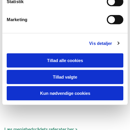
k
Statistik
e
v
Marketing
a
l
g
Vis detaljer
Tillad alle cookies
Tillad valgte
Kun nødvendige cookies
Læs menighedsrådets referater her >