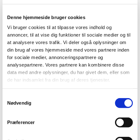
Denne hjemmeside bruger cookies
Vi bruger cookies til at tilpasse vores indhold og
annoncer, til at vise dig funktioner til sociale medier og til
at analysere vores trafik. Vi deler også oplysninger om
din brug af vores hjemmeside med vores partnere inden
for sociale medier, annonceringspartnere og
analysepartnere. Vores partnere kan kombinere disse
data med andre oplysninger, du har givet dem, eller som
de har indsamlet fra din brug af deres tjenester.
S
Nødvendig
a
Du vil måske også kunne lide...
m
t
Præferencer
y
k