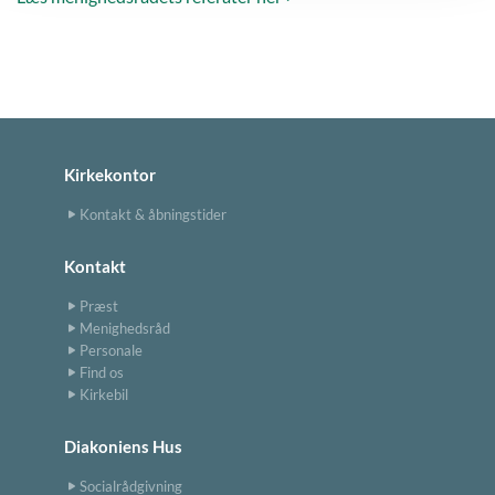
Kirkekontor
Kontakt & åbningstider
Kontakt
Præst
Menighedsråd
Personale
Find os
Kirkebil
Diakoniens Hus
Socialrådgivning