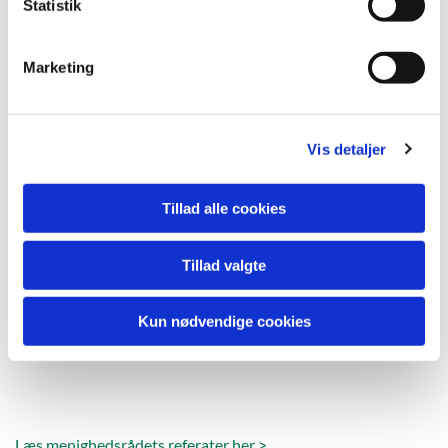
k
Statistik
e
v
Marketing
a
l
g
Vis detaljer
Tillad alle cookies
Tillad valgte
Kun nødvendige cookies
Læs menighedsrådets referater her >