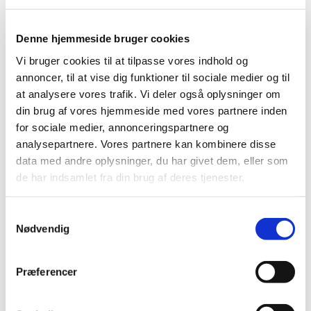
Denne hjemmeside bruger cookies
Vi bruger cookies til at tilpasse vores indhold og
annoncer, til at vise dig funktioner til sociale medier og til
at analysere vores trafik. Vi deler også oplysninger om
din brug af vores hjemmeside med vores partnere inden
for sociale medier, annonceringspartnere og
analysepartnere. Vores partnere kan kombinere disse
data med andre oplysninger, du har givet dem, eller som
de har indsamlet fra din brug af deres tjenester.
S
Nødvendig
a
Du vil måske også kunne lide...
m
t
Præferencer
y
k