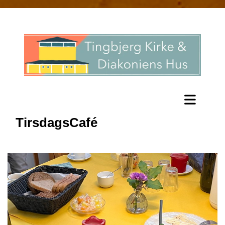
TirsdagsCafé