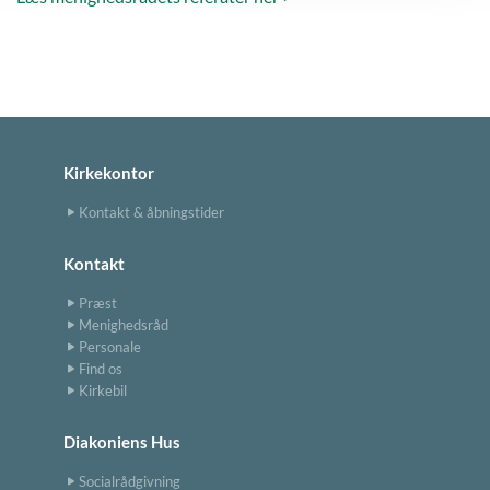
Kirkekontor
Kontakt & åbningstider
Kontakt
Præst
Menighedsråd
Personale
Find os
Kirkebil
Diakoniens Hus
Socialrådgivning