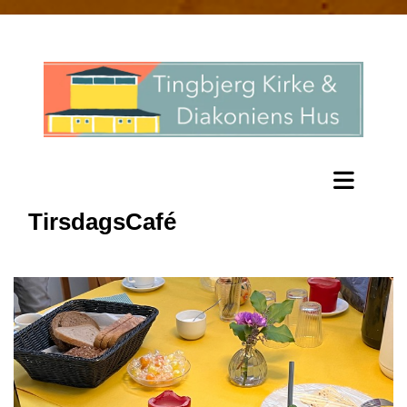
TirsdagsCafé