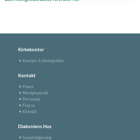
Kirkekontor
Kontakt & åbningstider
Kontakt
Præst
Menighedsråd
Personale
Find os
Kirkebil
Diakoniens Hus
Socialrådgivning