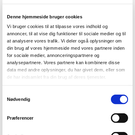
Denne hjemmeside bruger cookies
Vi bruger cookies til at tilpasse vores indhold og
annoncer, til at vise dig funktioner til sociale medier og til
at analysere vores trafik. Vi deler også oplysninger om
din brug af vores hjemmeside med vores partnere inden
for sociale medier, annonceringspartnere og
analysepartnere. Vores partnere kan kombinere disse
data med andre oplysninger, du har givet dem, eller som
de har indsamlet fra din brug af deres tjenester.
S
Nødvendig
a
Du vil måske også kunne lide...
m
t
Præferencer
y
k