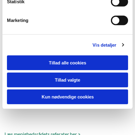
k
Statistik
e
v
Marketing
a
l
g
Vis detaljer
Tillad alle cookies
Tillad valgte
Kun nødvendige cookies
Læs menighedsrådets referater her >