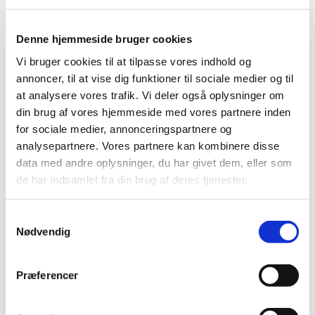
Denne hjemmeside bruger cookies
Vi bruger cookies til at tilpasse vores indhold og
annoncer, til at vise dig funktioner til sociale medier og til
at analysere vores trafik. Vi deler også oplysninger om
din brug af vores hjemmeside med vores partnere inden
for sociale medier, annonceringspartnere og
analysepartnere. Vores partnere kan kombinere disse
data med andre oplysninger, du har givet dem, eller som
de har indsamlet fra din brug af deres tjenester.
S
Nødvendig
a
Du vil måske også kunne lide...
m
t
Præferencer
y
k