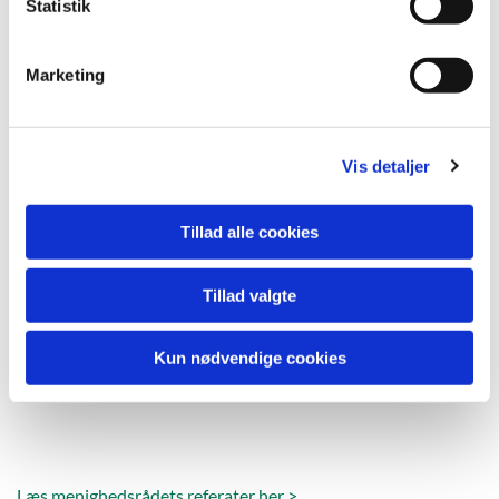
k
Statistik
e
v
Marketing
a
l
g
Vis detaljer
Tillad alle cookies
Tillad valgte
Kun nødvendige cookies
Læs menighedsrådets referater her >