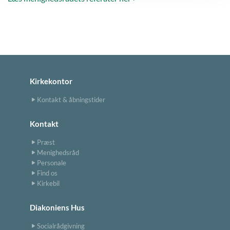
Kirkekontor
Kontakt & åbningstider
Kontakt
Præst
Menighedsråd
Personale
Find os
Kirkebil
Diakoniens Hus
Socialrådgivning