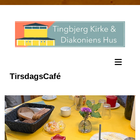
TirsdagsCafé